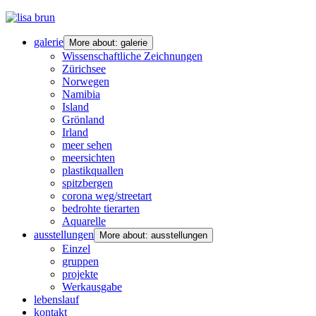
galerie
More about: galerie
Wissenschaftliche Zeichnungen
Zürichsee
Norwegen
Namibia
Island
Grönland
Irland
meer sehen
meersichten
plastikquallen
spitzbergen
corona weg/streetart
bedrohte tierarten
Aquarelle
ausstellungen
More about: ausstellungen
Einzel
gruppen
projekte
Werkausgabe
lebenslauf
kontakt