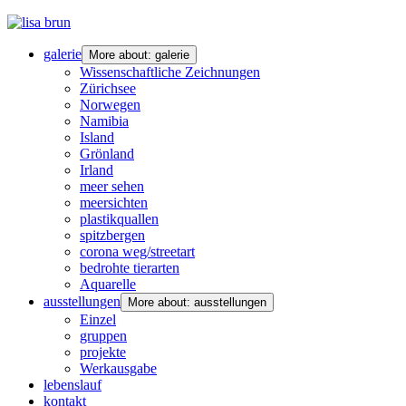
galerie
More about: galerie
Wissenschaftliche Zeichnungen
Zürichsee
Norwegen
Namibia
Island
Grönland
Irland
meer sehen
meersichten
plastikquallen
spitzbergen
corona weg/streetart
bedrohte tierarten
Aquarelle
ausstellungen
More about: ausstellungen
Einzel
gruppen
projekte
Werkausgabe
lebenslauf
kontakt